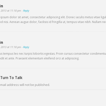
in
 2013 at 11:18 pm
-
Reply
ipsum dolor sit amet, consectetur adipiscing elit. Donec iaculis metus vitae ligul
d nisi. Aenean augue dolor, facilisis id fringilla ut, tempus vitae nibh. Nullam n
in
 2013 at 11:18 pm
-
Reply
us tempus leo nec turpis lobortis egestas. Proin cursus consectetur condimentum
andit et ante. Praesent elementum eleifend orci at adipiscing.
 Turn To Talk
mail address will not be published.