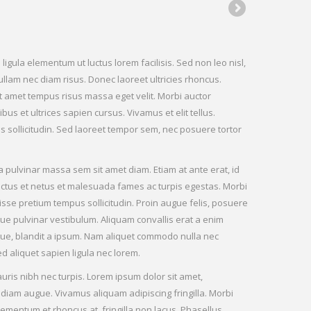
ligula elementum ut luctus lorem facilisis. Sed non leo nisl,
Nullam nec diam risus. Donec laoreet ultricies rhoncus.
it amet tempus risus massa eget velit. Morbi auctor
us et ultrices sapien cursus. Vivamus et elit tellus.
cies sollicitudin. Sed laoreet tempor sem, nec posuere tortor
 pulvinar massa sem sit amet diam. Etiam at ante erat, id
enectus et netus et malesuada fames ac turpis egestas. Morbi
disse pretium tempus sollicitudin. Proin augue felis, posuere
e pulvinar vestibulum. Aliquam convallis erat a enim
sque, blandit a ipsum. Nam aliquet commodo nulla nec
ed aliquet sapien ligula nec lorem.
auris nibh nec turpis. Lorem ipsum dolor sit amet,
u diam augue. Vivamus aliquam adipiscing fringilla. Morbi
elementum et rhoncus at, fringilla non lacus. Phasellus