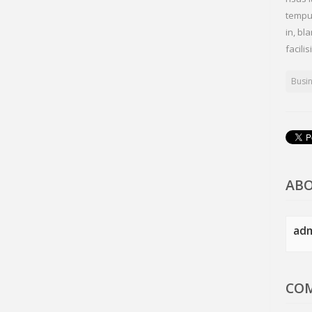
tempus
in, bl
facil
Busi
AB
ad
CO